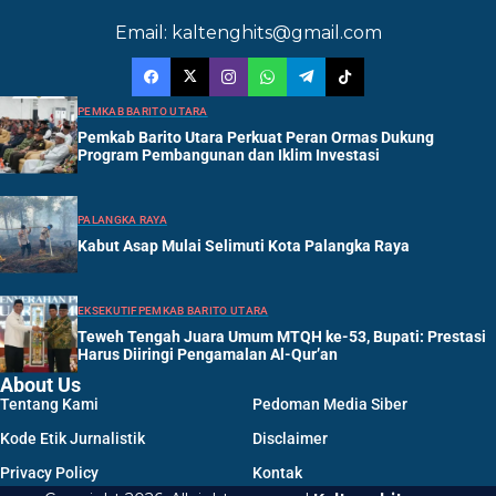
Email: kaltenghits@gmail.com
PEMKAB BARITO UTARA
Pemkab Barito Utara Perkuat Peran Ormas Dukung
Program Pembangunan dan Iklim Investasi
PALANGKA RAYA
Kabut Asap Mulai Selimuti Kota Palangka Raya
EKSEKUTIF
PEMKAB BARITO UTARA
Teweh Tengah Juara Umum MTQH ke-53, Bupati: Prestasi
Harus Diiringi Pengamalan Al-Qur’an
About Us
Tentang Kami
Pedoman Media Siber
Kode Etik Jurnalistik
Disclaimer
Privacy Policy
Kontak