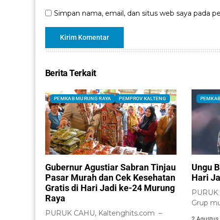
Simpan nama, email, dan situs web saya pada pe
Berita Terkait
PEMKAB MURUNG RAYA
PEMPROV KALTENG
PEMKAB
Gubernur Agustiar Sabran Tinjau
Ungu B
Pasar Murah dan Cek Kesehatan
Hari J
Gratis di Hari Jadi ke-24 Murung
PURUK C
Raya
Grup mu
PURUK CAHU, Kaltenghits.com –
menghibu
2 Agustus