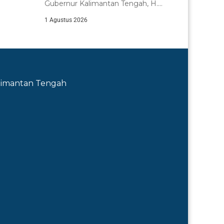
n...
Gubernur Kalimantan Tengah, H.
Agustiar Sabran, memimpin Upacara...
1 Agustus 2026
Kalimantan Tengah