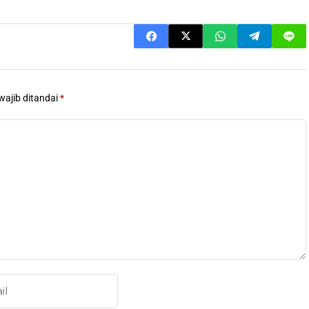
wajib ditandai
*