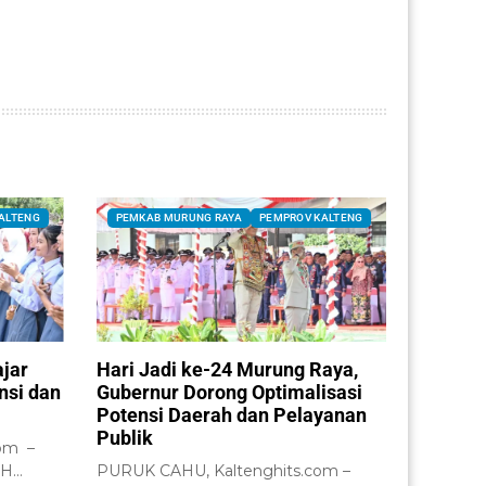
ALTENG
PEMKAB MURUNG RAYA
PEMPROV KALTENG
ajar
Hari Jadi ke-24 Murung Raya,
nsi dan
Gubernur Dorong Optimalisasi
Potensi Daerah dan Pelayanan
Publik
om –
 H
PURUK CAHU, Kaltenghits.com –