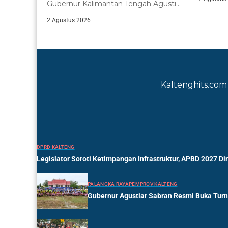
Gubernur Kalimantan Tengah Agustiar
Sabran meninjau langsung
2 Agustus 2026
pelaksanaan...
Kaltenghits.com 
DPRD KALTENG
Legislator Soroti Ketimpangan Infrastruktur, APBD 2027 Di
PALANGKA RAYA
PEMPROV KALTENG
Gubernur Agustiar Sabran Resmi Buka Tur