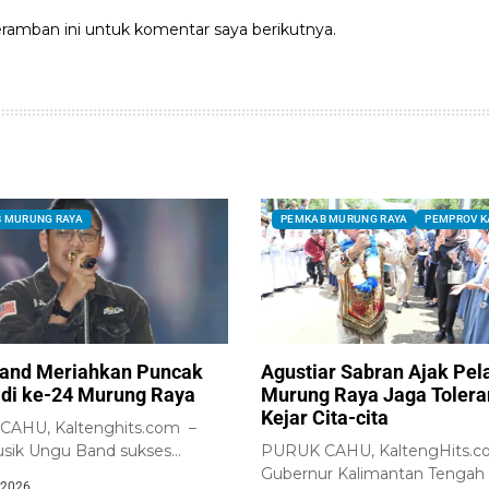
ramban ini untuk komentar saya berikutnya.
 MURUNG RAYA
PEMKAB MURUNG RAYA
PEMPROV K
and Meriahkan Puncak
Agustiar Sabran Ajak Pel
adi ke-24 Murung Raya
Murung Raya Jaga Tolera
Kejar Cita-cita
AHU, Kaltenghits.com –
sik Ungu Band sukses
PURUK CAHU, KaltengHits.c
r ribuan masyarakat...
Gubernur Kalimantan Tengah
 2026