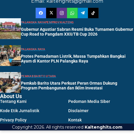
Email: kaltenghits@gmail.com
PALANGKA RAYA
PEMPROV KALTENG
Gubernur Agustiar Sabran Resmi Buka Turnamen Gubernur
Cup Road to Pangdam XXII/TB Cup 2026
PALANGKA RAYA
Protes Pemadaman Listrik, Massa Tumpahkan Bangkai
Ayam di Kantor PLN Palangka Raya
PEMKAB BARITO UTARA
Pemkab Barito Utara Perkuat Peran Ormas Dukung
Program Pembangunan dan Iklim Investasi
About Us
Tentang Kami
Pedoman Media Siber
Kode Etik Jurnalistik
Disclaimer
Privacy Policy
Kontak
Copyright 2026. All rights reserved
Kaltenghits.com