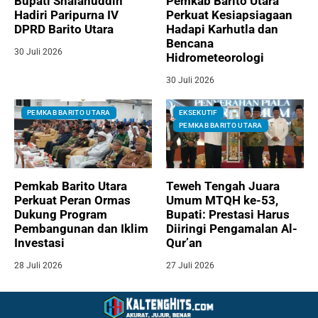
Bupati Shalahuddin
Pemkab Barito Utara
Hadiri Paripurna IV
Perkuat Kesiapsiagaan
DPRD Barito Utara
Hadapi Karhutla dan
Bencana
30 Juli 2026
Hidrometeorologi
30 Juli 2026
PEMKAB BARITO UTARA
EKSEKUTIF
PEMKAB BARITO UTARA
Pemkab Barito Utara
Teweh Tengah Juara
Perkuat Peran Ormas
Umum MTQH ke-53,
Dukung Program
Bupati: Prestasi Harus
Pembangunan dan Iklim
Diiringi Pengamalan Al-
Investasi
Qur’an
28 Juli 2026
27 Juli 2026