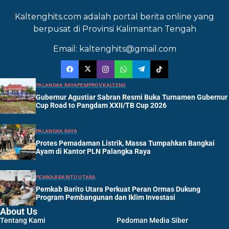
Kaltenghits.com adalah portal berita online yang
berpusat di Provinsi Kalimantan Tengah
Email: kaltenghits@gmail.com
PALANGKA RAYA
PEMPROV KALTENG
Gubernur Agustiar Sabran Resmi Buka Turnamen Gubernur
Cup Road to Pangdam XXII/TB Cup 2026
PALANGKA RAYA
Protes Pemadaman Listrik, Massa Tumpahkan Bangkai
Ayam di Kantor PLN Palangka Raya
PEMKAB BARITO UTARA
Pemkab Barito Utara Perkuat Peran Ormas Dukung
Program Pembangunan dan Iklim Investasi
About Us
Tentang Kami
Pedoman Media Siber