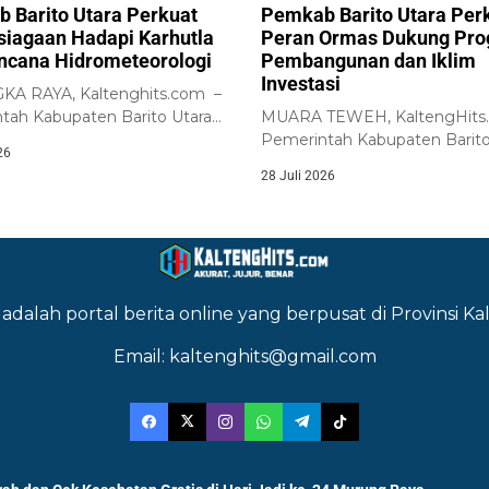
 Barito Utara Perkuat
Pemkab Barito Utara Per
siagaan Hadapi Karhutla
Peran Ormas Dukung Pr
ncana Hidrometeorologi
Pembangunan dan Iklim
Investasi
A RAYA, Kaltenghits.com –
tah Kabupaten Barito Utara
MUARA TEWEH, KaltengHits
skan komitmennya untuk
Pemerintah Kabupaten Barito
26
uat...
melalui Badan Kesatuan Bangs
28 Juli 2026
adalah portal berita online yang berpusat di Provinsi 
Email: kaltenghits@gmail.com