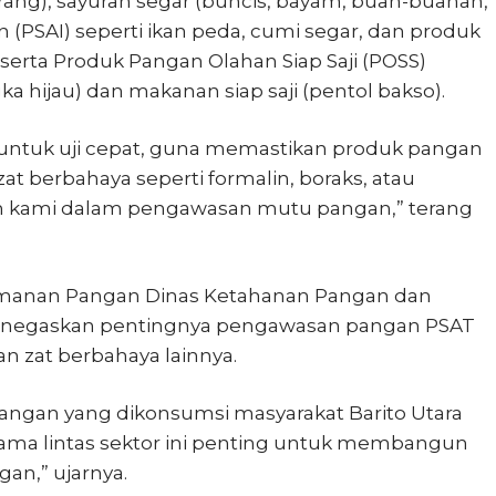
erang), sayuran segar (buncis, bayam, buah-buahan,
n (PSAI) seperti ikan peda, cumi segar, dan produk
; serta Produk Pangan Olahan Siap Saji (POSS)
gka hijau) dan makanan siap saji (pentol bakso).
ntuk uji cepat, guna memastikan produk pangan
at berbahaya seperti formalin, boraks, atau
men kami dalam pengawasan mutu pangan,” terang
amanan Pangan Dinas Ketahanan Pangan dan
, menegaskan pentingnya pengawasan pangan PSAT
dan zat berbahaya lainnya.
ngan yang dikonsumsi masyarakat Barito Utara
 sama lintas sektor ini penting untuk membangun
an,” ujarnya.