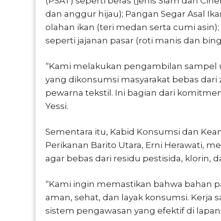
(PSAT) seperti beras (jenis Siam dan Cih
dan anggur hijau); Pangan Segar Asal Ika
olahan ikan (teri medan serta cumi asin)
seperti jajanan pasar (roti manis dan bin
“Kami melakukan pengambilan sampel u
yang dikonsumsi masyarakat bebas dari z
pewarna tekstil. Ini bagian dari komit
Yessi.
Sementara itu, Kabid Konsumsi dan Ke
Perikanan Barito Utara, Erni Herawati
agar bebas dari residu pestisida, klorin, 
“Kami ingin memastikan bahwa bahan pa
aman, sehat, dan layak konsumsi. Kerja
sistem pengawasan yang efektif di lapang