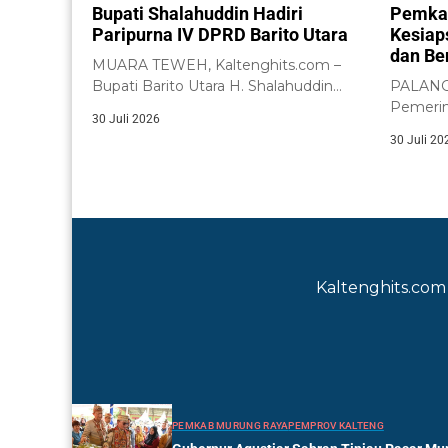
Bupati Shalahuddin Hadiri
Pemkab
Paripurna IV DPRD Barito Utara
Kesiap
dan Be
MUARA TEWEH, Kaltenghits.com –
Bupati Barito Utara H. Shalahuddin
PALANGK
menghadiri Rapat Paripurna IV...
Pemerin
30 Juli 2026
menega
30 Juli 20
memperk
Kaltenghits.com 
PEMKAB MURUNG RAYA
PEMPROV KALTENG