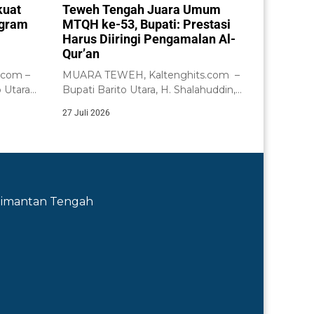
kuat
Teweh Tengah Juara Umum
ogram
MTQH ke-53, Bupati: Prestasi
Harus Diiringi Pengamalan Al-
Qur’an
.com –
MUARA TEWEH, Kaltenghits.com –
 Utara
Bupati Barito Utara, H. Shalahuddin,
a...
secara resmi menutup...
27 Juli 2026
Kalimantan Tengah