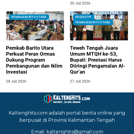
30 Juli 2026
PEMKAB BARITO UTARA
EKSEKUTIF
PEMKAB BARITO UTARA
Pemkab Barito Utara
Teweh Tengah Juara
Perkuat Peran Ormas
Umum MTQH ke-53,
Dukung Program
Bupati: Prestasi Harus
Pembangunan dan Iklim
Diiringi Pengamalan Al-
Investasi
Qur’an
28 Juli 2026
27 Juli 2026
Kaltenghits.com adalah portal berita online yang
berpusat di Provinsi Kalimantan Tengah
Email: kaltenghits@gmail.com