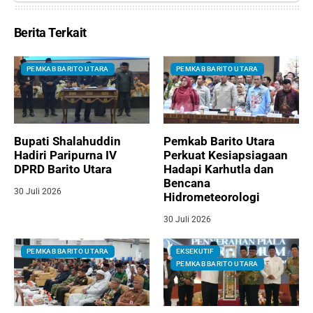
Berita Terkait
PEMKAB BARITO UTARA
PEMKAB BARITO UTARA
Bupati Shalahuddin
Pemkab Barito Utara
Hadiri Paripurna IV
Perkuat Kesiapsiagaan
DPRD Barito Utara
Hadapi Karhutla dan
Bencana
30 Juli 2026
Hidrometeorologi
30 Juli 2026
PEMKAB BARITO UTARA
EKSEKUTIF
PEMKAB BARITO UTARA