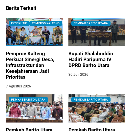
Berita Terkait
EKSEKUTIF
PEMPROV KALTENG
PEMKAB BARITO UTARA
Pemprov Kalteng
Bupati Shalahuddin
Perkuat Sinergi Desa,
Hadiri Paripurna IV
Infrastruktur dan
DPRD Barito Utara
Kesejahteraan Jadi
30 Juli 2026
Prioritas
7 Agustus 2026
PEMKAB BARITO UTARA
PEMKAB BARITO UTARA
Pemkab Barito Utara
Pemkab Barito Utara