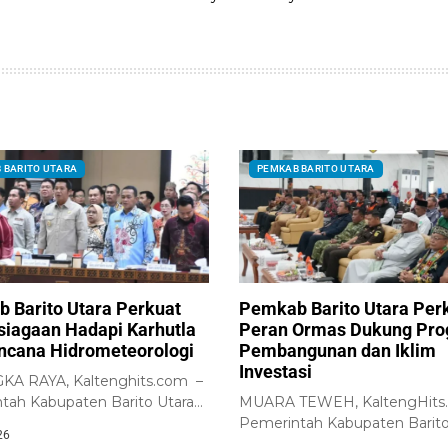
 BARITO UTARA
PEMKAB BARITO UTARA
 Barito Utara Perkuat
Pemkab Barito Utara Per
siagaan Hadapi Karhutla
Peran Ormas Dukung Pr
ncana Hidrometeorologi
Pembangunan dan Iklim
Investasi
A RAYA, Kaltenghits.com –
tah Kabupaten Barito Utara
MUARA TEWEH, KaltengHits
skan komitmennya untuk
Pemerintah Kabupaten Barito
26
uat...
melalui Badan Kesatuan Bangs