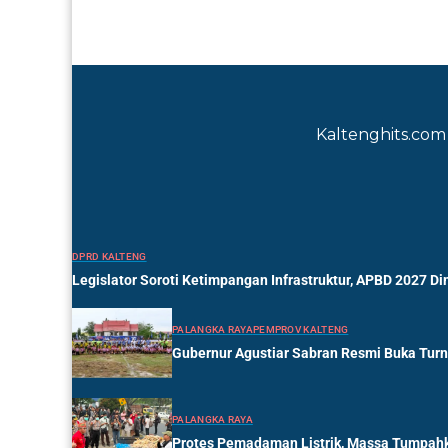
Kaltenghits.com 
DPRD KALTENG
Legislator Soroti Ketimpangan Infrastruktur, APBD 2027 Di
PALANGKA RAYA
PEMPROV KALTENG
Gubernur Agustiar Sabran Resmi Buka Tur
PALANGKA RAYA
Protes Pemadaman Listrik, Massa Tumpahk