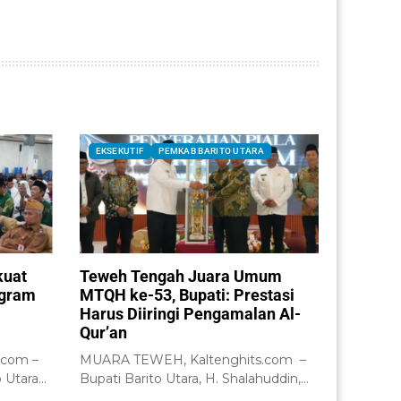
EKSEKUTIF
PEMKAB BARITO UTARA
kuat
Teweh Tengah Juara Umum
ogram
MTQH ke-53, Bupati: Prestasi
Harus Diiringi Pengamalan Al-
Qur’an
.com –
MUARA TEWEH, Kaltenghits.com –
 Utara
Bupati Barito Utara, H. Shalahuddin,
a...
secara resmi menutup...