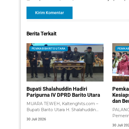
Berita Terkait
PEMKAB BARITO UTARA
PEMKAB
Bupati Shalahuddin Hadiri
Pemkab
Paripurna IV DPRD Barito Utara
Kesiap
dan Be
MUARA TEWEH, Kaltenghits.com –
Bupati Barito Utara H. Shalahuddin
PALANGK
menghadiri Rapat Paripurna IV...
Pemerin
30 Juli 2026
menega
30 Juli 20
memperk