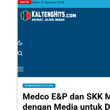
Sabtu, 8 Agustus 2026
Hari Ini
PEMKAB BARITO UTARA
Medco E&P dan SKK Mi
dengan Media untuk D