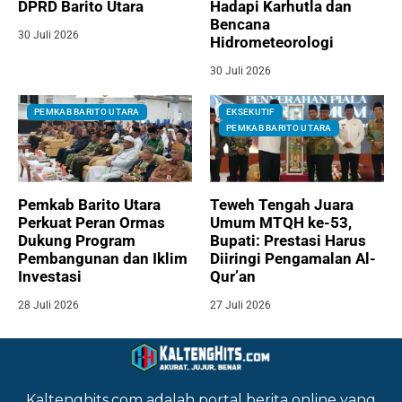
DPRD Barito Utara
Hadapi Karhutla dan
Bencana
30 Juli 2026
Hidrometeorologi
30 Juli 2026
PEMKAB BARITO UTARA
EKSEKUTIF
PEMKAB BARITO UTARA
Pemkab Barito Utara
Teweh Tengah Juara
Perkuat Peran Ormas
Umum MTQH ke-53,
Dukung Program
Bupati: Prestasi Harus
Pembangunan dan Iklim
Diiringi Pengamalan Al-
Investasi
Qur’an
28 Juli 2026
27 Juli 2026
Kaltenghits.com adalah portal berita online yang