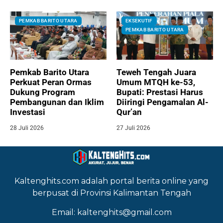
PEMKAB BARITO UTARA
EKSEKUTIF
PEMKAB BARITO UTARA
Pemkab Barito Utara
Teweh Tengah Juara
Perkuat Peran Ormas
Umum MTQH ke-53,
Dukung Program
Bupati: Prestasi Harus
Pembangunan dan Iklim
Diiringi Pengamalan Al-
Investasi
Qur’an
28 Juli 2026
27 Juli 2026
Kaltenghits.com adalah portal berita online yang
berpusat di Provinsi Kalimantan Tengah
Email: kaltenghits@gmail.com