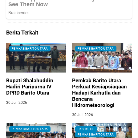
Berita Terkait
PEMKAB BARITO UTARA
PEMKAB BARITO UTARA
Bupati Shalahuddin
Pemkab Barito Utara
Hadiri Paripurna IV
Perkuat Kesiapsiagaan
DPRD Barito Utara
Hadapi Karhutla dan
Bencana
30 Juli 2026
Hidrometeorologi
30 Juli 2026
PEMKAB BARITO UTARA
EKSEKUTIF
PEMKAB BARITO UTARA