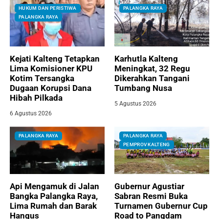
HUKUM DAN PERISTIWA
PALANGKA RAYA
PALANGKA RAYA
Kejati Kalteng Tetapkan
Karhutla Kalteng
Lima Komisioner KPU
Meningkat, 32 Regu
Kotim Tersangka
Dikerahkan Tangani
Dugaan Korupsi Dana
Tumbang Nusa
Hibah Pilkada
5 Agustus 2026
6 Agustus 2026
PALANGKA RAYA
PALANGKA RAYA
PEMPROV KALTENG
Api Mengamuk di Jalan
Gubernur Agustiar
Bangka Palangka Raya,
Sabran Resmi Buka
Lima Rumah dan Barak
Turnamen Gubernur Cup
Hangus
Road to Pangdam