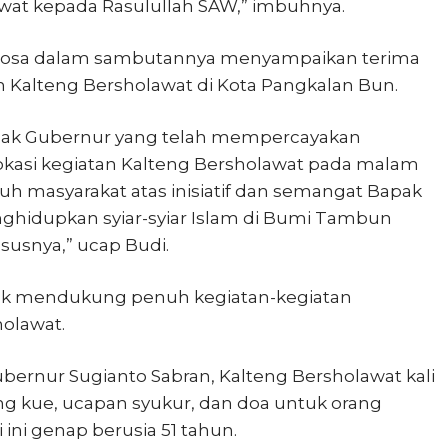
wat kepada Rasulullah SAW,” imbuhnya.
Santosa dalam sambutannya menyampaikan terima
n Kalteng Bersholawat di Kota Pangkalan Bun.
apak Gubernur yang telah mempercayakan
okasi kegiatan Kalteng Bersholawat pada malam
uruh masyarakat atas inisiatif dan semangat Bapak
nghidupkan syiar-syiar Islam di Bumi Tambun
susnya,” ucap Budi.
uk mendukung penuh kegiatan-kegiatan
olawat.
ernur Sugianto Sabran, Kalteng Bersholawat kali
tong kue, ucapan syukur, dan doa untuk orang
 ini genap berusia 51 tahun.