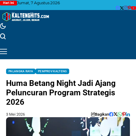
Jumat, 7 Agustus 2026
Hari Ini
PALANGKA RAYA
PEMPROV KALTENG
Huma Betang Night Jadi Ajang
Peluncuran Program Strategis
2026
3 Mei 2026
Bagikan