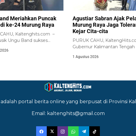
and Meriahkan Puncak
Agustiar Sabran Ajak Pel
adi ke-24 Murung Raya
Murung Raya Jaga Tolera
Kejar Cita-cita
AHU, Kaltenghits.com –
sik Ungu Band sukses
PURUK CAHU, KaltengHits.c
r ribuan masyarakat...
Gubernur Kalimantan Tengah
 2026
Agustiar Sabran bersama jajara
1 Agustus 2026
adalah portal berita online yang berpusat di Provinsi 
Email: kaltenghits@gmail.com