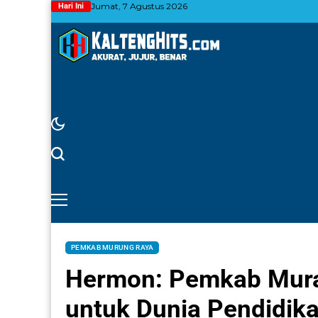
Jumat, 7 Agustus 2026
Hari Ini
PEMKAB MURUNG RAYA
Hermon: Pemkab Mura
untuk Dunia Pendidik