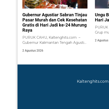
Gubernur Agustiar Sabran Tinjau
Ungu B
Pasar Murah dan Cek Kesehatan
Hari J
Gratis di Hari Jadi ke-24 Murung
PURUK C
Raya
Grup mu
PURUK CAHU, Kaltenghits.com –
menghibu
2 Agustus
Gubernur Kalimantan Tengah Agustiar
Sabran meninjau langsung
2 Agustus 2026
pelaksanaan...
Kaltenghits.com 