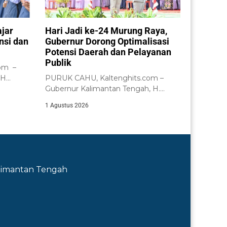
ajar
Hari Jadi ke-24 Murung Raya,
nsi dan
Gubernur Dorong Optimalisasi
Potensi Daerah dan Pelayanan
Publik
om –
 H
PURUK CAHU, Kaltenghits.com –
n...
Gubernur Kalimantan Tengah, H.
Agustiar Sabran, memimpin Upacara...
1 Agustus 2026
Kalimantan Tengah