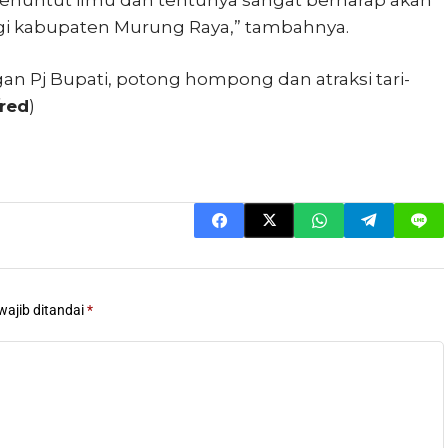
i kabupaten Murung Raya,” tambahnya.
 Pj Bupati, potong hompong dan atraksi tari-
red
)
wajib ditandai
*