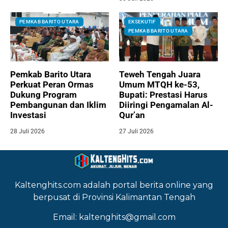
PEMKAB BARITO UTARA
EKSEKUTIF
PEMKAB BARITO UTARA
Pemkab Barito Utara
Teweh Tengah Juara
Perkuat Peran Ormas
Umum MTQH ke-53,
Dukung Program
Bupati: Prestasi Harus
Pembangunan dan Iklim
Diiringi Pengamalan Al-
Investasi
Qur’an
28 Juli 2026
27 Juli 2026
Kaltenghits.com adalah portal berita online yang
berpusat di Provinsi Kalimantan Tengah
Email: kaltenghits@gmail.com