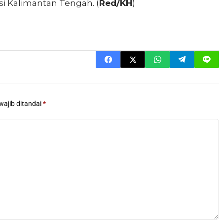
si Kalimantan Tengah. (
Red/KH
)
wajib ditandai
*