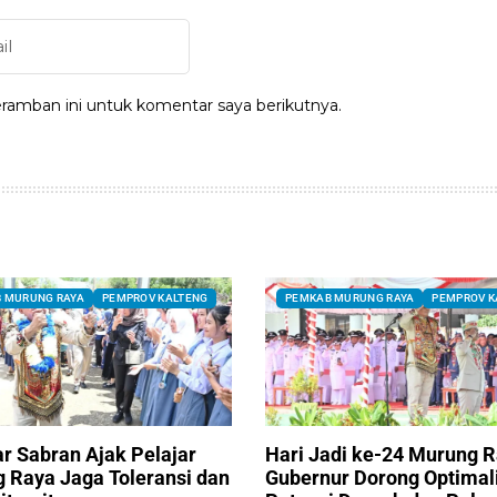
ramban ini untuk komentar saya berikutnya.
 MURUNG RAYA
PEMPROV KALTENG
PEMKAB MURUNG RAYA
PEMPROV K
ar Sabran Ajak Pelajar
Hari Jadi ke-24 Murung R
 Raya Jaga Toleransi dan
Gubernur Dorong Optimal