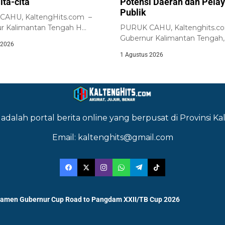
ita-cita
Potensi Daerah dan Pela
Publik
AHU, KaltengHits.com –
r Kalimantan Tengah H
PURUK CAHU, Kaltenghits.c
 Sabran bersama jajaran...
Gubernur Kalimantan Tengah,
 2026
Agustiar Sabran, memimpin Up
1 Agustus 2026
adalah portal berita online yang berpusat di Provinsi 
Email: kaltenghits@gmail.com
namen Gubernur Cup Road to Pangdam XXII/TB Cup 2026