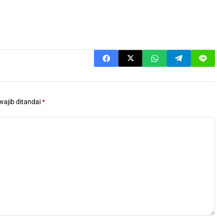
wajib ditandai
*