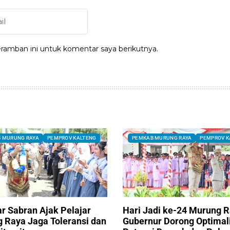
ramban ini untuk komentar saya berikutnya.
 MURUNG RAYA
PEMPROV KALTENG
PEMKAB MURUNG RAYA
PEMPROV K
ar Sabran Ajak Pelajar
Hari Jadi ke-24 Murung R
 Raya Jaga Toleransi dan
Gubernur Dorong Optimal