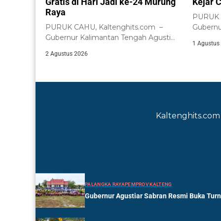
Gratis di Hari Jadi ke-24 Murung
Kejar C
Raya
PURUK C
PURUK CAHU, Kaltenghits.com –
Gubernu
Gubernur Kalimantan Tengah Agustiar
Agustiar
1 Agustus
Sabran meninjau langsung
2 Agustus 2026
pelaksanaan...
Kaltenghits.com 
PALANGKA RAYA
PEMPROV KALTENG
Gubernur Agustiar Sabran Resmi Buka Tur