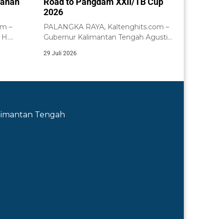
yanan
Road to Pangdam XXII/TB Cup
2026
om –
PALANGKA RAYA, Kaltenghits.com –
 H.
Gubernur Kalimantan Tengah Agustiar
acara...
Sabran didampingi Wakil Gubernur...
29 Juli 2026
Kalimantan Tengah