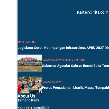
Kaltenghits.com 
DPRD KALTENG
Legislator Soroti Ketimpangan Infrastruktur, APBD 2027 Di
PALANGKA RAYA
PEMPROV KALTENG
Gubernur Agustiar Sabran Resmi Buka Tur
PALANGKA RAYA
Protes Pemadaman Listrik, Massa Tumpahk
About Us
Tentang Kami
Kode Etik Jurnalistik