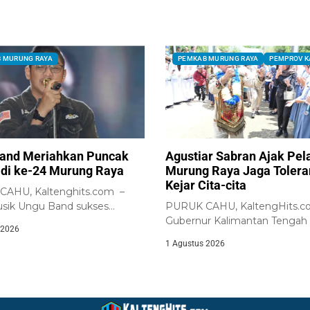
 MURUNG RAYA
PEMKAB MURUNG RAYA
PEMPROV K
and Meriahkan Puncak
Agustiar Sabran Ajak Pel
adi ke-24 Murung Raya
Murung Raya Jaga Tolera
Kejar Cita-cita
AHU, Kaltenghits.com –
sik Ungu Band sukses
PURUK CAHU, KaltengHits.c
r ribuan masyarakat...
Gubernur Kalimantan Tengah
 2026
Agustiar Sabran bersama jajara
1 Agustus 2026