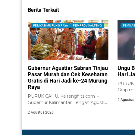
Berita Terkait
PEMKAB MURUNG RAYA
PEMPROV KALTENG
PEMKAB
Gubernur Agustiar Sabran Tinjau
Ungu B
Pasar Murah dan Cek Kesehatan
Hari J
Gratis di Hari Jadi ke-24 Murung
PURUK C
Raya
Grup mu
PURUK CAHU, Kaltenghits.com –
menghibu
2 Agustus
Gubernur Kalimantan Tengah Agustiar
Sabran meninjau langsung
2 Agustus 2026
pelaksanaan...