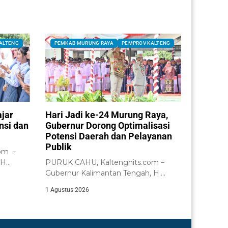
ALTENG
PEMKAB MURUNG RAYA
PEMPROV KALTENG
ajar
Hari Jadi ke-24 Murung Raya,
nsi dan
Gubernur Dorong Optimalisasi
Potensi Daerah dan Pelayanan
Publik
om –
 H
PURUK CAHU, Kaltenghits.com –
n...
Gubernur Kalimantan Tengah, H.
Agustiar Sabran, memimpin Upacara...
1 Agustus 2026