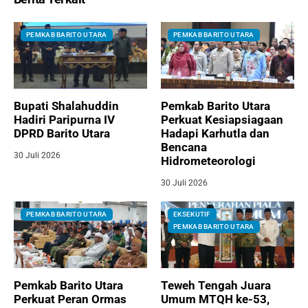
PEMKAB BARITO UTARA
PEMKAB BARITO UTARA
Bupati Shalahuddin
Pemkab Barito Utara
Hadiri Paripurna IV
Perkuat Kesiapsiagaan
DPRD Barito Utara
Hadapi Karhutla dan
Bencana
30 Juli 2026
Hidrometeorologi
30 Juli 2026
PEMKAB BARITO UTARA
EKSEKUTIF
PEMKAB BARITO UTARA
Pemkab Barito Utara
Teweh Tengah Juara
Perkuat Peran Ormas
Umum MTQH ke-53,