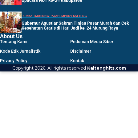
Upacara HUT ke-24 Kabupaten
PEMKAB MURUNG RAYA
PEMPROV KALTENG
Gubernur Agustiar Sabran Tinjau Pasar Murah dan Cek
Kesehatan Gratis di Hari Jadi ke-24 Murung Raya
About Us
Tentang Kami
Pedoman Media Siber
Kode Etik Jurnalistik
Disclaimer
Privacy Policy
Kontak
Copyright 2026. All rights reserved
Kaltenghits.com