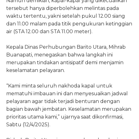
Namun demikian, kapal-kapal yang dikecualikan
tersebut hanya diperbolehkan melintas pada
waktu tertentu, yakni setelah pukul 12.00 siang
dan 11.00 malam pada titik pengukuran ketinggian
air (STA 12.00 dan STA 11.00 meter).
Kepala Dinas Perhubungan Barito Utara, Mihrab
Buanapati, menegaskan bahwa langkah ini
merupakan tindakan antisipatif demi menjamin
keselamatan pelayaran.
“Kami minta seluruh nakhoda kapal untuk
mematuhi imbauan ini dan menyesuaikan jadwal
pelayaran agar tidak terjadi benturan dengan
bagian bawah jembatan. Keselamatan merupakan
prioritas utama kami,” ujarnya saat dikonfirmasi,
Sabtu (12/4/2025).