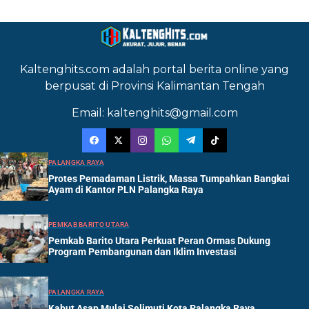
Kaltenghits.com adalah portal berita online yang
berpusat di Provinsi Kalimantan Tengah
Email: kaltenghits@gmail.com
PALANGKA RAYA
Protes Pemadaman Listrik, Massa Tumpahkan Bangkai
Ayam di Kantor PLN Palangka Raya
PEMKAB BARITO UTARA
Pemkab Barito Utara Perkuat Peran Ormas Dukung
Program Pembangunan dan Iklim Investasi
PALANGKA RAYA
Kabut Asap Mulai Selimuti Kota Palangka Raya