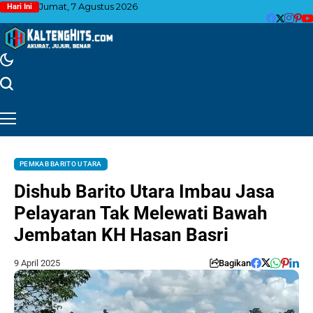
Jumat, 7 Agustus 2026
Hari Ini
PEMKAB BARITO UTARA
Dishub Barito Utara Imbau Jasa
Pelayaran Tak Melewati Bawah
Jembatan KH Hasan Basri
9 April 2025
Bagikan