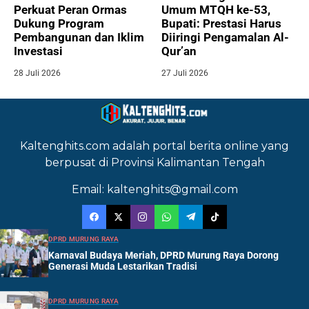
Perkuat Peran Ormas
Umum MTQH ke-53,
Dukung Program
Bupati: Prestasi Harus
Pembangunan dan Iklim
Diiringi Pengamalan Al-
Investasi
Qur’an
28 Juli 2026
27 Juli 2026
Kaltenghits.com adalah portal berita online yang
berpusat di Provinsi Kalimantan Tengah
Email: kaltenghits@gmail.com
DPRD MURUNG RAYA
Karnaval Budaya Meriah, DPRD Murung Raya Dorong
Generasi Muda Lestarikan Tradisi
DPRD MURUNG RAYA