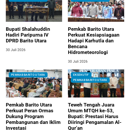
Bupati Shalahuddin
Pemkab Barito Utara
Hadiri Paripurna IV
Perkuat Kesiapsiagaan
DPRD Barito Utara
Hadapi Karhutla dan
Bencana
30 Juli 2026
Hidrometeorologi
30 Juli 2026
PEMKAB BARITO UTARA
EKSEKUTIF
PEMKAB BARITO UTARA
Pemkab Barito Utara
Teweh Tengah Juara
Perkuat Peran Ormas
Umum MTQH ke-53,
Dukung Program
Bupati: Prestasi Harus
Pembangunan dan Iklim
Diiringi Pengamalan Al-
Investasi
Qur’an