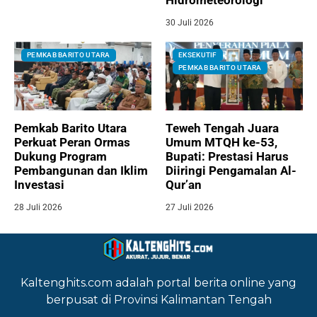
Hidrometeorologi
30 Juli 2026
PEMKAB BARITO UTARA
EKSEKUTIF
PEMKAB BARITO UTARA
Pemkab Barito Utara
Teweh Tengah Juara
Perkuat Peran Ormas
Umum MTQH ke-53,
Dukung Program
Bupati: Prestasi Harus
Pembangunan dan Iklim
Diiringi Pengamalan Al-
Investasi
Qur’an
28 Juli 2026
27 Juli 2026
Kaltenghits.com adalah portal berita online yang
berpusat di Provinsi Kalimantan Tengah