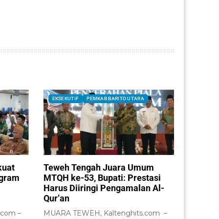
EKSEKUTIF
PEMKAB BARITO UTARA
kuat
Teweh Tengah Juara Umum
ogram
MTQH ke-53, Bupati: Prestasi
Harus Diiringi Pengamalan Al-
Qur’an
.com –
MUARA TEWEH, Kaltenghits.com –