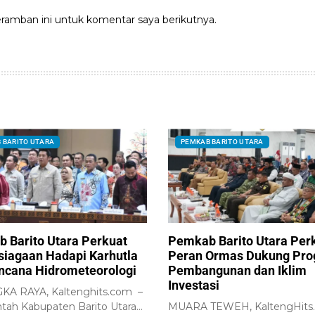
ramban ini untuk komentar saya berikutnya.
 BARITO UTARA
PEMKAB BARITO UTARA
 Barito Utara Perkuat
Pemkab Barito Utara Per
siagaan Hadapi Karhutla
Peran Ormas Dukung Pr
ncana Hidrometeorologi
Pembangunan dan Iklim
Investasi
A RAYA, Kaltenghits.com –
tah Kabupaten Barito Utara
MUARA TEWEH, KaltengHits