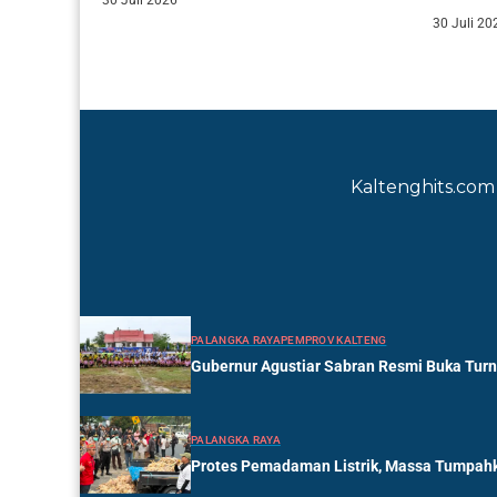
30 Juli 2026
menega
30 Juli 20
memperk
Kaltenghits.com 
PALANGKA RAYA
PEMPROV KALTENG
Gubernur Agustiar Sabran Resmi Buka Tur
PALANGKA RAYA
Protes Pemadaman Listrik, Massa Tumpahk