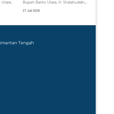
 Utara
Bupati Barito Utara, H. Shalahuddin,
a...
secara resmi menutup...
27 Juli 2026
Kalimantan Tengah