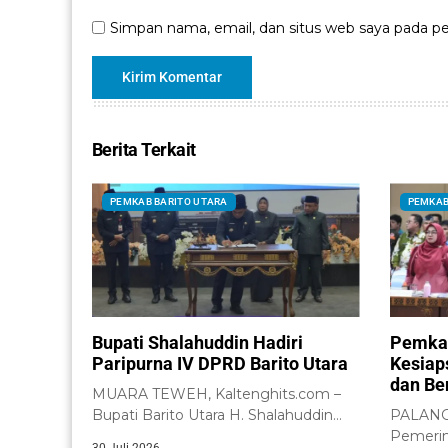
Simpan nama, email, dan situs web saya pada pe
Berita Terkait
PEMKAB BARITO UTARA
PEMKAB
Bupati Shalahuddin Hadiri
Pemkab
Paripurna IV DPRD Barito Utara
Kesiap
dan Be
MUARA TEWEH, Kaltenghits.com –
Bupati Barito Utara H. Shalahuddin
PALANGK
menghadiri Rapat Paripurna IV...
Pemerin