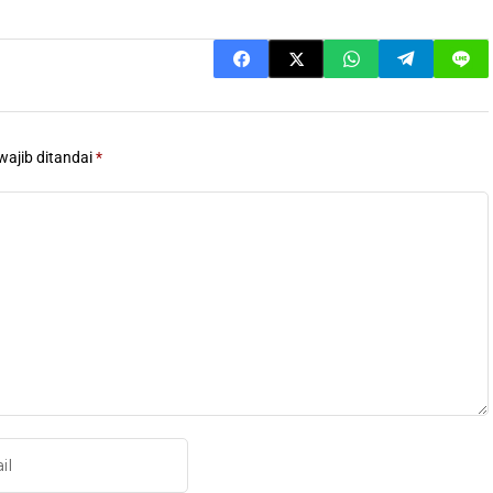
wajib ditandai
*