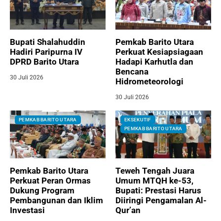
Bupati Shalahuddin
Pemkab Barito Utara
Hadiri Paripurna IV
Perkuat Kesiapsiagaan
DPRD Barito Utara
Hadapi Karhutla dan
Bencana
30 Juli 2026
Hidrometeorologi
30 Juli 2026
PEMKAB BARITO UTARA
EKSEKUTIF
PEMKAB BARITO UTARA
Pemkab Barito Utara
Teweh Tengah Juara
Perkuat Peran Ormas
Umum MTQH ke-53,
Dukung Program
Bupati: Prestasi Harus
Pembangunan dan Iklim
Diiringi Pengamalan Al-
Investasi
Qur’an