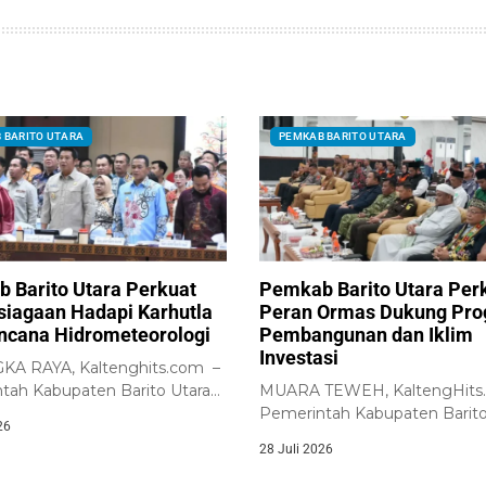
 BARITO UTARA
PEMKAB BARITO UTARA
 Barito Utara Perkuat
Pemkab Barito Utara Per
siagaan Hadapi Karhutla
Peran Ormas Dukung Pr
ncana Hidrometeorologi
Pembangunan dan Iklim
Investasi
A RAYA, Kaltenghits.com –
tah Kabupaten Barito Utara
MUARA TEWEH, KaltengHits
skan komitmennya untuk
Pemerintah Kabupaten Barito
26
uat...
melalui Badan Kesatuan Bangs
28 Juli 2026