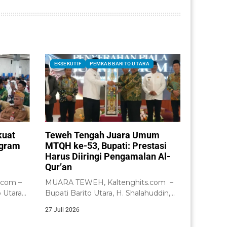
EKSEKUTIF
PEMKAB BARITO UTARA
kuat
Teweh Tengah Juara Umum
ogram
MTQH ke-53, Bupati: Prestasi
Harus Diiringi Pengamalan Al-
Qur’an
.com –
MUARA TEWEH, Kaltenghits.com –
 Utara
Bupati Barito Utara, H. Shalahuddin,
a...
secara resmi menutup...
27 Juli 2026