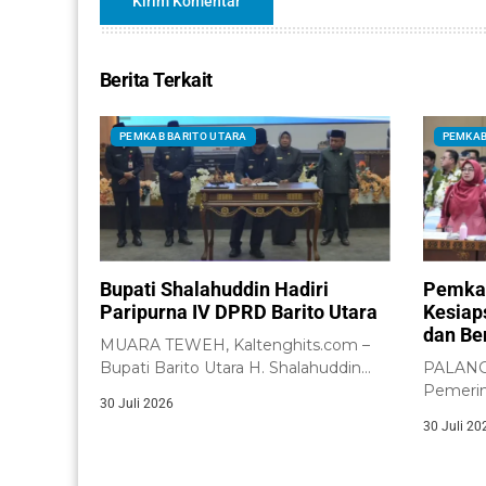
Berita Terkait
PEMKAB BARITO UTARA
PEMKAB
Bupati Shalahuddin Hadiri
Pemkab
Paripurna IV DPRD Barito Utara
Kesiap
dan Be
MUARA TEWEH, Kaltenghits.com –
Bupati Barito Utara H. Shalahuddin
PALANGK
menghadiri Rapat Paripurna IV...
Pemerin
30 Juli 2026
menega
30 Juli 20
memperk