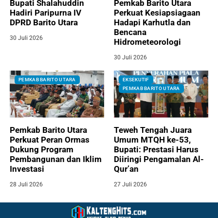
Bupati Shalahuddin
Pemkab Barito Utara
Hadiri Paripurna IV
Perkuat Kesiapsiagaan
DPRD Barito Utara
Hadapi Karhutla dan
Bencana
30 Juli 2026
Hidrometeorologi
30 Juli 2026
PEMKAB BARITO UTARA
EKSEKUTIF
PEMKAB BARITO UTARA
Pemkab Barito Utara
Teweh Tengah Juara
Perkuat Peran Ormas
Umum MTQH ke-53,
Dukung Program
Bupati: Prestasi Harus
Pembangunan dan Iklim
Diiringi Pengamalan Al-
Investasi
Qur’an
28 Juli 2026
27 Juli 2026