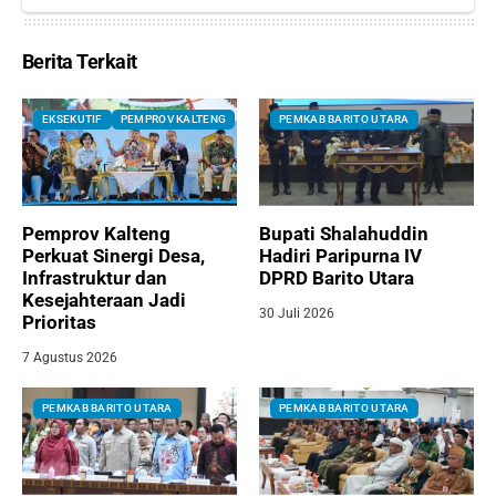
Berita Terkait
EKSEKUTIF
PEMPROV KALTENG
PEMKAB BARITO UTARA
Pemprov Kalteng
Bupati Shalahuddin
Perkuat Sinergi Desa,
Hadiri Paripurna IV
Infrastruktur dan
DPRD Barito Utara
Kesejahteraan Jadi
30 Juli 2026
Prioritas
7 Agustus 2026
PEMKAB BARITO UTARA
PEMKAB BARITO UTARA