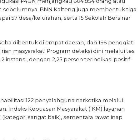
 edukasi P4GN menjangkau 604.854 orang atau
un sebelumnya. BNN Kalteng juga membentuk tiga
ai 57 desa/kelurahan, serta 15 Sekolah Bersinar
rkoba dibentuk di empat daerah, dan 156 penggiat
an masyarakat. Program deteksi dini melalui tes
2 instansi, dengan 2,25 persen terindikasi positif
habilitasi 122 penyalahguna narkotika melalui
ukan. Indeks Kepuasan Masyarakat (IKM) layanan
71 (kategori sangat baik), sementara rawat inap