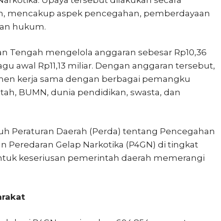
rkotika. Upaya tersebut dilakukan secara
utan, mencakup aspek pencegahan, pemberdayaan
akan hukum.
tan Tengah mengelola anggaran sebesar Rp10,36
pagu awal Rp11,13 miliar. Dengan anggaran tersebut,
en kerja sama dengan berbagai pemangku
tah, BUMN, dunia pendidikan, swasta, dan
tujuh Peraturan Daerah (Perda) tentang Pencegahan
Peredaran Gelap Narkotika (P4GN) di tingkat
entuk keseriusan pemerintah daerah memerangi
rakat