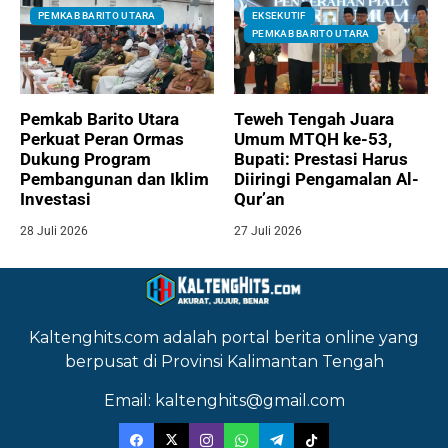
PEMKAB BARITO UTARA
EKSEKUTIF
PEMKAB BARITO UTARA
Pemkab Barito Utara
Teweh Tengah Juara
Perkuat Peran Ormas
Umum MTQH ke-53,
Dukung Program
Bupati: Prestasi Harus
Pembangunan dan Iklim
Diiringi Pengamalan Al-
Investasi
Qur’an
28 Juli 2026
27 Juli 2026
Kaltenghits.com adalah portal berita online yang
berpusat di Provinsi Kalimantan Tengah
Email: kaltenghits@gmail.com