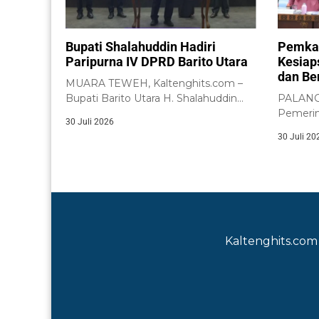
Bupati Shalahuddin Hadiri
Pemkab
Paripurna IV DPRD Barito Utara
Kesiap
dan Be
MUARA TEWEH, Kaltenghits.com –
Bupati Barito Utara H. Shalahuddin
PALANGK
menghadiri Rapat Paripurna IV...
Pemerin
30 Juli 2026
menega
30 Juli 20
memperk
Kaltenghits.com 