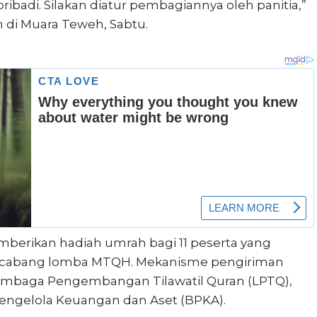
ibadi. Silakan diatur pembagiannya oleh panitia,”
h di Muara Teweh, Sabtu.
berikan hadiah umrah bagi 11 peserta yang
g cabang lomba MTQH. Mekanisme pengiriman
embaga Pengembangan Tilawatil Quran (LPTQ),
engelola Keuangan dan Aset (BPKA).