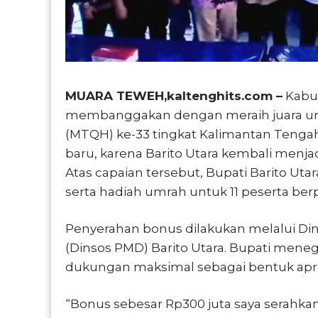
MUARA TEWEH,kaltenghits.com –
Kabup
membanggakan dengan meraih juara um
(MTQH) ke-33 tingkat Kalimantan Tengah
baru, karena Barito Utara kembali menja
Atas capaian tersebut, Bupati Barito Ut
serta hadiah umrah untuk 11 peserta berp
Penyerahan bonus dilakukan melalui Di
(Dinsos PMD) Barito Utara. Bupati me
dukungan maksimal sebagai bentuk apres
“Bonus sebesar Rp300 juta saya serahkan 