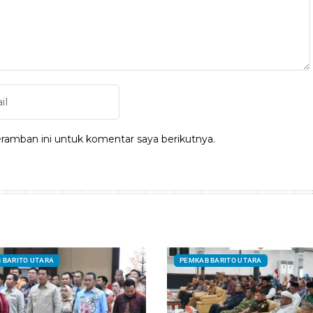
ramban ini untuk komentar saya berikutnya.
 BARITO UTARA
PEMKAB BARITO UTARA