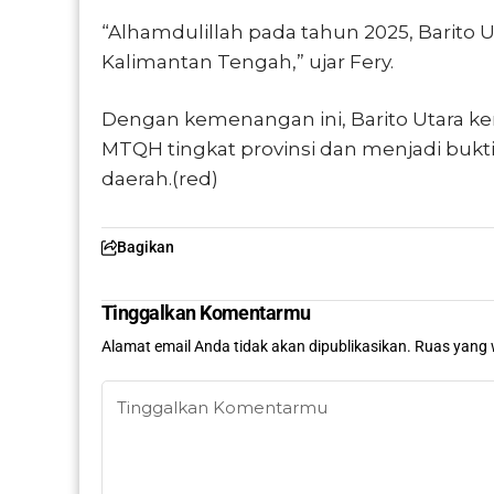
“Alhamdulillah pada tahun 2025, Barito 
Kalimantan Tengah,” ujar Fery.
Dengan kemenangan ini, Barito Utara k
MTQH tingkat provinsi dan menjadi buk
daerah.(red)
Bagikan
Tinggalkan Komentarmu
Alamat email Anda tidak akan dipublikasikan.
Ruas yang 