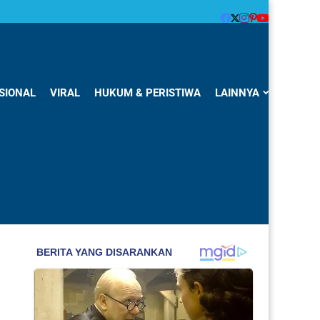
SIONAL
VIRAL
HUKUM & PERISTIWA
LAINNYA