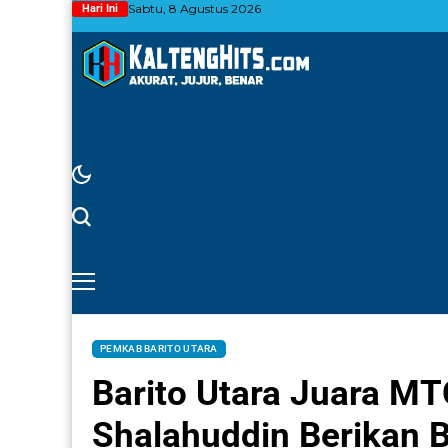
Sabtu, 8 Agustus 2026
Hari Ini
PEMKAB BARITO UTARA
Barito Utara Juara MT
Shalahuddin Berikan 