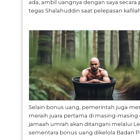
ada, ambil uangnya dengan saya secara pr
tegas Shalahuddin saat pelepasan kafila
Selain bonus uang, pemerintah juga mem
meraih juara pertama di masing-masin
jamaah umrah akan ditangani melalui L
sementara bonus uang dikelola Badan P