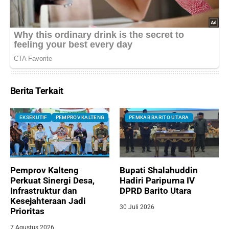
Berita Terkait
EKSEKUTIF
PEMPROV KALTENG
PEMKAB BARITO UTARA
Pemprov Kalteng
Bupati Shalahuddin
Perkuat Sinergi Desa,
Hadiri Paripurna IV
Infrastruktur dan
DPRD Barito Utara
Kesejahteraan Jadi
30 Juli 2026
Prioritas
7 Agustus 2026