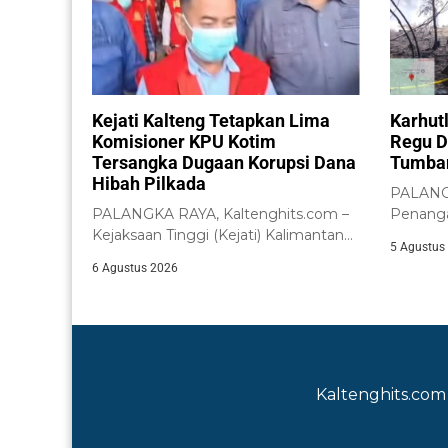
Kejati Kalteng Tetapkan Lima
Karhut
Komisioner KPU Kotim
Regu D
Tersangka Dugaan Korupsi Dana
Tumba
Hibah Pilkada
PALANGK
PALANGKA RAYA, Kaltenghits.com –
Penanga
Kejaksaan Tinggi (Kejati) Kalimantan
Lahan (K
5 Agustus
Tengah menetapkan lima
6 Agustus 2026
komisioner...
Kaltenghits.com 