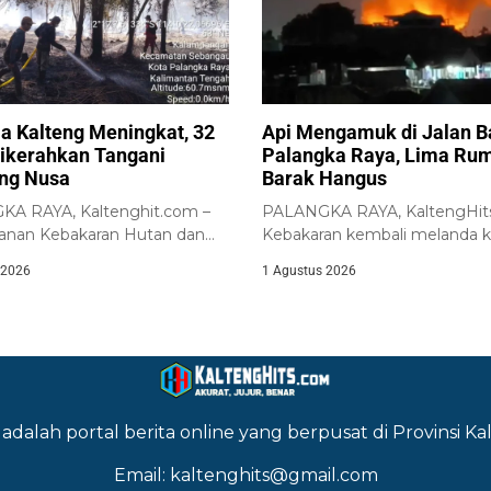
la Kalteng Meningkat, 32
Api Mengamuk di Jalan 
ikerahkan Tangani
Palangka Raya, Lima Ru
ng Nusa
Barak Hangus
A RAYA, Kaltenghit.com –
PALANGKA RAYA, KaltengHit
nan Kebakaran Hutan dan
Kebakaran kembali melanda 
arhutla) di Kalimantan...
padat penduduk di sekitar...
 2026
1 Agustus 2026
adalah portal berita online yang berpusat di Provinsi 
Email: kaltenghits@gmail.com