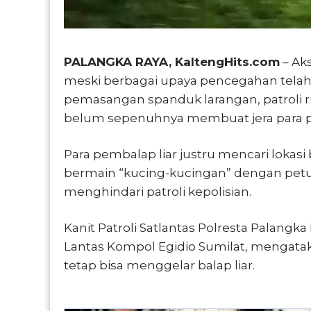
PALANGKA RAYA, KaltengHits.com
– Aks
meski berbagai upaya pencegahan telah dil
pemasangan spanduk larangan, patroli ru
belum sepenuhnya membuat jera para p
Para pembalap liar justru mencari lokas
bermain “kucing-kucingan” dengan pet
menghindari patroli kepolisian.
Kanit Patroli Satlantas Polresta Palangk
Lantas Kompol Egidio Sumilat, mengatak
tetap bisa menggelar balap liar.