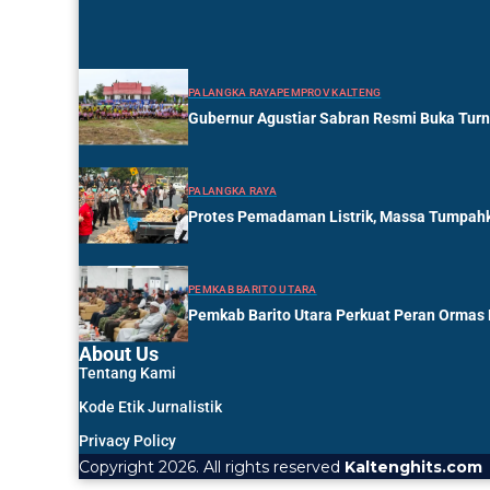
PALANGKA RAYA
PEMPROV KALTENG
Gubernur Agustiar Sabran Resmi Buka Tur
PALANGKA RAYA
Protes Pemadaman Listrik, Massa Tumpahk
PEMKAB BARITO UTARA
Pemkab Barito Utara Perkuat Peran Ormas
About Us
Tentang Kami
Kode Etik Jurnalistik
Privacy Policy
Copyright 2026. All rights reserved
Kaltenghits.com