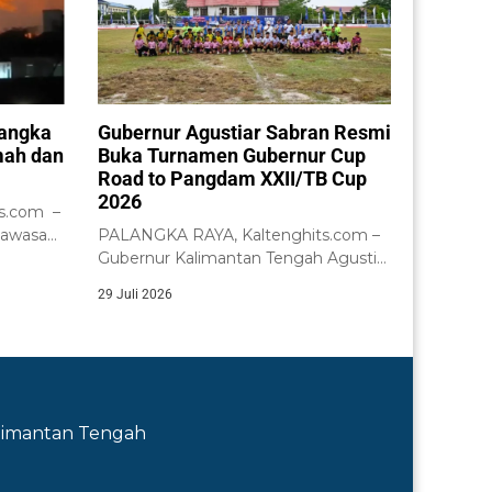
Bangka
Gubernur Agustiar Sabran Resmi
mah dan
Buka Turnamen Gubernur Cup
Road to Pangdam XXII/TB Cup
2026
s.com –
kawasan
PALANGKA RAYA, Kaltenghits.com –
Gubernur Kalimantan Tengah Agustiar
Sabran didampingi Wakil Gubernur...
29 Juli 2026
Kalimantan Tengah