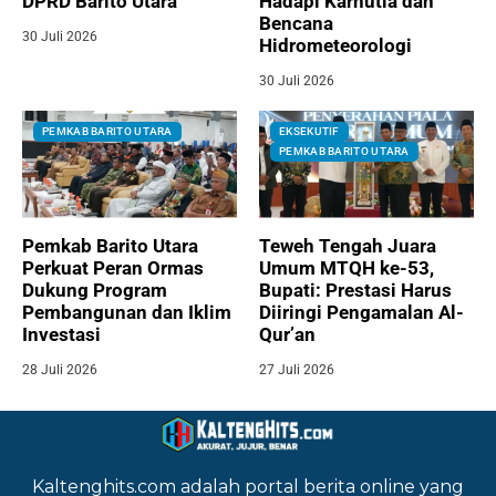
DPRD Barito Utara
Hadapi Karhutla dan
Bencana
30 Juli 2026
Hidrometeorologi
30 Juli 2026
PEMKAB BARITO UTARA
EKSEKUTIF
PEMKAB BARITO UTARA
Pemkab Barito Utara
Teweh Tengah Juara
Perkuat Peran Ormas
Umum MTQH ke-53,
Dukung Program
Bupati: Prestasi Harus
Pembangunan dan Iklim
Diiringi Pengamalan Al-
Investasi
Qur’an
28 Juli 2026
27 Juli 2026
Kaltenghits.com adalah portal berita online yang