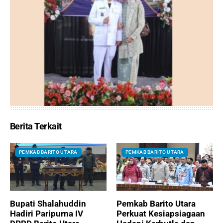
Berita Terkait
PEMKAB BARITO UTARA
PEMKAB BARITO UTARA
Bupati Shalahuddin
Pemkab Barito Utara
Hadiri Paripurna IV
Perkuat Kesiapsiagaan