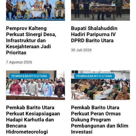
Pemprov Kalteng
Bupati Shalahuddin
Perkuat Sinergi Desa,
Hadiri Paripurna IV
Infrastruktur dan
DPRD Barito Utara
Kesejahteraan Jadi
30 Juli 2026
Prioritas
7 Agustus 2026
PEMKAB BARITO UTARA
PEMKAB BARITO UTARA
Pemkab Barito Utara
Pemkab Barito Utara
Perkuat Kesiapsiagaan
Perkuat Peran Ormas
Hadapi Karhutla dan
Dukung Program
Bencana
Pembangunan dan Iklim
Hidrometeorologi
Investasi