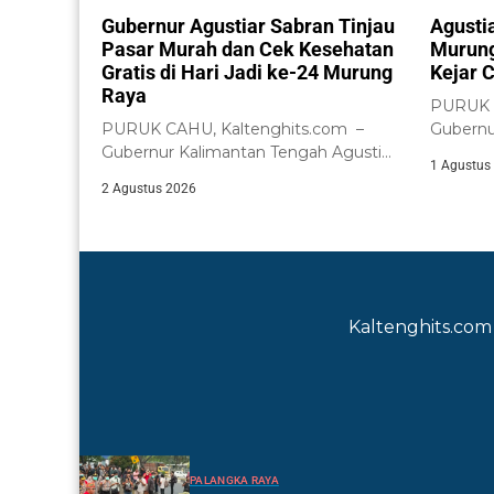
Gubernur Agustiar Sabran Tinjau
Agusti
Pasar Murah dan Cek Kesehatan
Murung
Gratis di Hari Jadi ke-24 Murung
Kejar C
Raya
PURUK C
PURUK CAHU, Kaltenghits.com –
Gubernu
Gubernur Kalimantan Tengah Agustiar
Agustiar
1 Agustus
Sabran meninjau langsung
2 Agustus 2026
pelaksanaan...
Kaltenghits.com 
PALANGKA RAYA