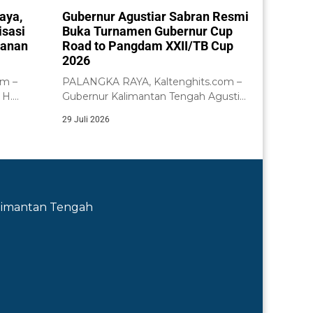
aya,
Gubernur Agustiar Sabran Resmi
isasi
Buka Turnamen Gubernur Cup
yanan
Road to Pangdam XXII/TB Cup
2026
om –
PALANGKA RAYA, Kaltenghits.com –
 H.
Gubernur Kalimantan Tengah Agustiar
acara...
Sabran didampingi Wakil Gubernur...
29 Juli 2026
Kalimantan Tengah