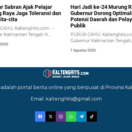
ar Sabran Ajak Pelajar
Hari Jadi ke-24 Murung R
 Raya Jaga Toleransi dan
Gubernur Dorong Optimal
ita-cita
Potensi Daerah dan Pela
Publik
AHU, KaltengHits.com –
r Kalimantan Tengah H
PURUK CAHU, Kaltenghits.c
 Sabran bersama jajaran...
Gubernur Kalimantan Tengah,
 2026
Agustiar Sabran, memimpin Up
1 Agustus 2026
adalah portal berita online yang berpusat di Provinsi 
Email: kaltenghits@gmail.com