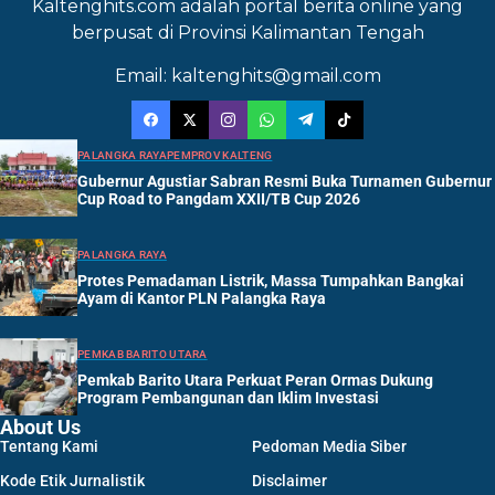
Kaltenghits.com adalah portal berita online yang
berpusat di Provinsi Kalimantan Tengah
Email: kaltenghits@gmail.com
PALANGKA RAYA
PEMPROV KALTENG
Gubernur Agustiar Sabran Resmi Buka Turnamen Gubernur
Cup Road to Pangdam XXII/TB Cup 2026
PALANGKA RAYA
Protes Pemadaman Listrik, Massa Tumpahkan Bangkai
Ayam di Kantor PLN Palangka Raya
PEMKAB BARITO UTARA
Pemkab Barito Utara Perkuat Peran Ormas Dukung
Program Pembangunan dan Iklim Investasi
About Us
Tentang Kami
Pedoman Media Siber
Kode Etik Jurnalistik
Disclaimer