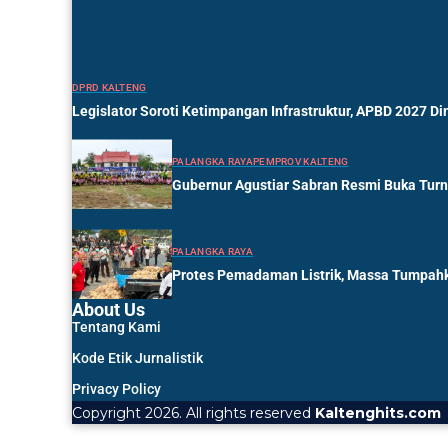
DPRD KALTENG
Legislator Soroti Ketimpangan Infrastruktur, APBD 2027 Di
PALANGKA RAYA
PEMPROV KALTENG
Gubernur Agustiar Sabran Resmi Buka Tur
PALANGKA RAYA
Protes Pemadaman Listrik, Massa Tumpahk
About Us
Tentang Kami
Kode Etik Jurnalistik
Privacy Policy
Copyright 2026. All rights reserved
Kaltenghits.com