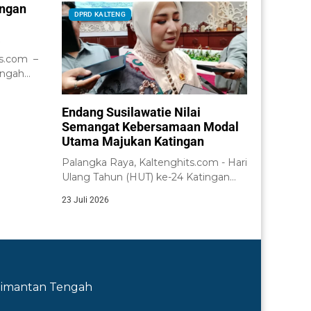
angan
DPRD KALTENG
a
s.com –
engah
i
Endang Susilawatie Nilai
Semangat Kebersamaan Modal
Utama Majukan Katingan
Palangka Raya, Kaltenghits.com - Hari
Ulang Tahun (HUT) ke-24 Katingan
yang diperingati...
23 Juli 2026
Kalimantan Tengah