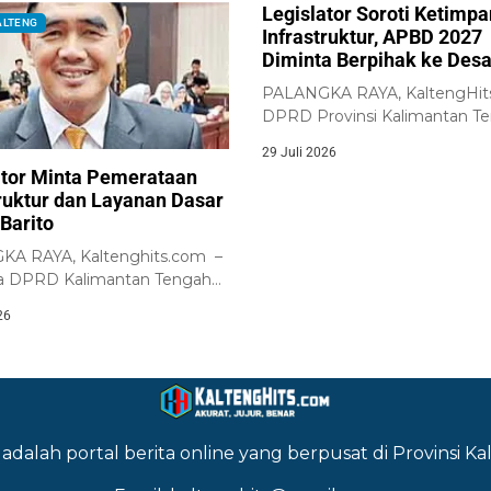
Legislator Soroti Ketimp
ALTENG
Infrastruktur, APBD 2027
Diminta Berpihak ke Des
PALANGKA RAYA, KaltengHit
DPRD Provinsi Kalimantan T
meminta Pemerintah Provins
29 Juli 2026
Kalimantan...
ator Minta Pemerataan
truktur dan Layanan Dasar
Barito
A RAYA, Kaltenghits.com –
a DPRD Kalimantan Tengah
rah Pemilihan (Dapil)...
26
adalah portal berita online yang berpusat di Provinsi 