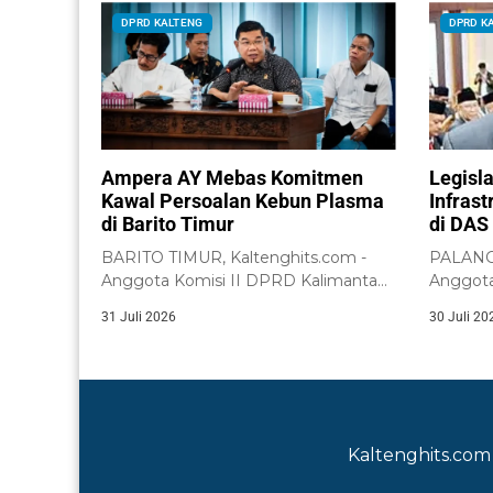
DPRD KALTENG
DPRD K
Ampera AY Mebas Komitmen
Legisl
Kawal Persoalan Kebun Plasma
Infras
di Barito Timur
di DAS 
BARITO TIMUR, Kaltenghits.com -
PALANGK
Anggota Komisi II DPRD Kalimantan
Anggot
Tengah, Ampera AY...
dari Dae
31 Juli 2026
30 Juli 20
Kaltenghits.com 