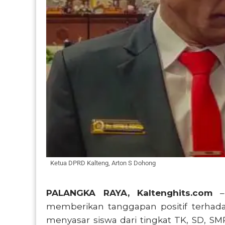
Ketua DPRD Kalteng, Arton S Dohong
PALANGKA RAYA, Kaltenghits.com
– 
memberikan tanggapan positif terhada
menyasar siswa dari tingkat TK, SD, SM