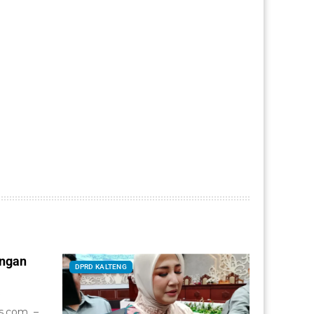
angan
DPRD KALTENG
a
s.com –