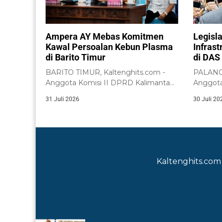
Ampera AY Mebas Komitmen
Legisl
Kawal Persoalan Kebun Plasma
Infras
di Barito Timur
di DAS 
BARITO TIMUR, Kaltenghits.com -
PALANGK
Anggota Komisi II DPRD Kalimantan
Anggot
Tengah, Ampera AY...
dari Dae
31 Juli 2026
30 Juli 20
Kaltenghits.com 