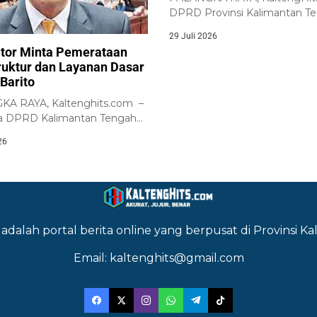
DPRD Provinsi Kalimantan T
meminta Pemerintah Provins
29 Juli 2026
Kalimantan...
ator Minta Pemerataan
truktur dan Layanan Dasar
Barito
A RAYA, Kaltenghits.com –
a DPRD Kalimantan Tengah
rah Pemilihan (Dapil)...
26
adalah portal berita online yang berpusat di Provinsi 
Email: kaltenghits@gmail.com