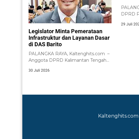
PALANGK
DPRD Pr
meminta
29 Juli 20
Kalimant
Legislator Minta Pemerataan
Infrastruktur dan Layanan Dasar
di DAS Barito
PALANGKA RAYA, Kaltenghits.com –
Anggota DPRD Kalimantan Tengah
dari Daerah Pemilihan (Dapil)...
30 Juli 2026
Kaltenghits.com 