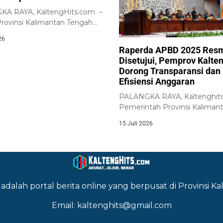
A RAYA, KaltengHits.com –
ovinsi Kalimantan Tengah
 Pemerintah Provinsi
26
an...
Raperda APBD 2025 Res
Disetujui, Pemprov Kalte
Dorong Transparansi dan
Efisiensi Anggaran
PALANGKA RAYA, Kaltenghits
Pemerintah Provinsi Kaliman
Tengah bersama DPRD Provi
15 Juli 2026
Kalimantan...
adalah portal berita online yang berpusat di Provinsi 
Email: kaltenghits@gmail.com