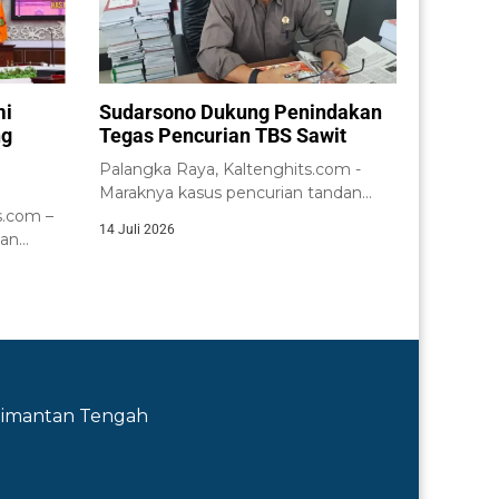
mi
Sudarsono Dukung Penindakan
ng
Tegas Pencurian TBS Sawit
Palangka Raya, Kaltenghits.com -
Maraknya kasus pencurian tandan
.com –
buah segar (TBS) kelapa...
14 Juli 2026
tan
nsi
Kalimantan Tengah