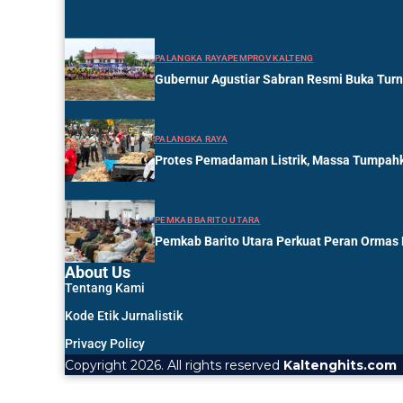
PALANGKA RAYA
PEMPROV KALTENG
Gubernur Agustiar Sabran Resmi Buka Tur
PALANGKA RAYA
Protes Pemadaman Listrik, Massa Tumpahk
PEMKAB BARITO UTARA
Pemkab Barito Utara Perkuat Peran Ormas
About Us
Tentang Kami
Kode Etik Jurnalistik
Privacy Policy
Copyright 2026. All rights reserved
Kaltenghits.com