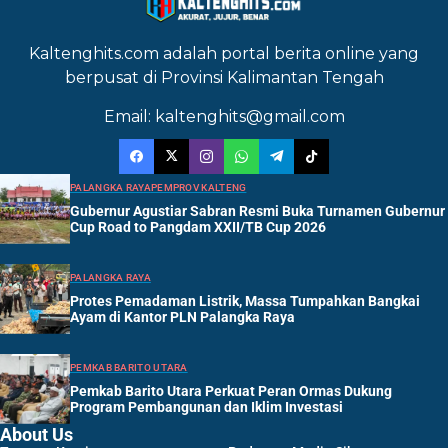
Kaltenghits.com adalah portal berita online yang
berpusat di Provinsi Kalimantan Tengah
Email: kaltenghits@gmail.com
PALANGKA RAYA
PEMPROV KALTENG
Gubernur Agustiar Sabran Resmi Buka Turnamen Gubernur
Cup Road to Pangdam XXII/TB Cup 2026
PALANGKA RAYA
Protes Pemadaman Listrik, Massa Tumpahkan Bangkai
Ayam di Kantor PLN Palangka Raya
PEMKAB BARITO UTARA
Pemkab Barito Utara Perkuat Peran Ormas Dukung
Program Pembangunan dan Iklim Investasi
About Us