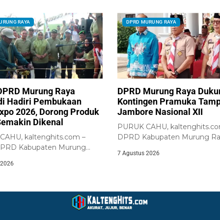
URUNG RAYA
DPRD MURUNG RAYA
DPRD Murung Raya
DPRD Murung Raya Duku
i Hadiri Pembukaan
Kontingen Pramuka Tampi
xpo 2026, Dorong Produk
Jambore Nasional XII
Semakin Dikenal
PURUK CAHU, kaltenghits.co
AHU, kaltenghits.com –
DPRD Kabupaten Murung Ra
DPRD Kabupaten Murung
memberikan dukungan terha
7 Agustus 2026
umiadi, menghadiri
keberangkatan...
 2026
an...