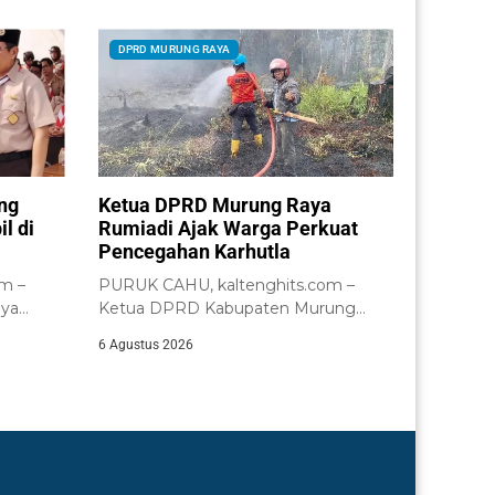
DPRD MURUNG RAYA
ng
Ketua DPRD Murung Raya
l di
Rumiadi Ajak Warga Perkuat
Pencegahan Karhutla
m –
PURUK CAHU, kaltenghits.com –
ya
Ketua DPRD Kabupaten Murung
dap
Raya, Rumiadi, meminta masyarakat...
6 Agustus 2026