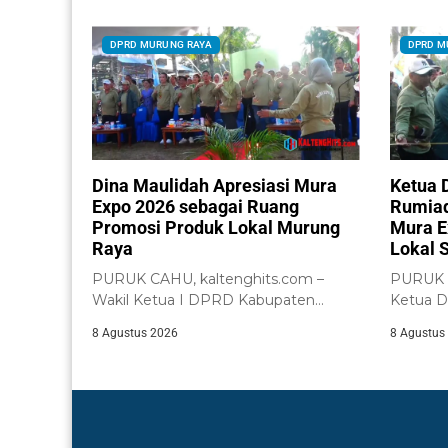
DPRD MURUNG RAYA
DPRD M
Dina Maulidah Apresiasi Mura
Ketua 
Expo 2026 sebagai Ruang
Rumiad
Promosi Produk Lokal Murung
Mura E
Raya
Lokal 
PURUK CAHU, kaltenghits.com –
PURUK C
Wakil Ketua I DPRD Kabupaten
Ketua 
Murung Raya, Dina...
Raya, R
8 Agustus 2026
8 Agustus
pembuka