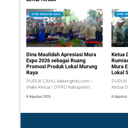
DPRD MURUNG RAYA
DPRD M
Dina Maulidah Apresiasi Mura
Ketua 
Expo 2026 sebagai Ruang
Rumiad
Promosi Produk Lokal Murung
Mura E
Raya
Lokal 
PURUK CAHU, kaltenghits.com –
PURUK C
Wakil Ketua I DPRD Kabupaten
Ketua 
Murung Raya, Dina...
Raya, R
8 Agustus 2026
8 Agustus
pembuka