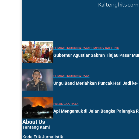
Kaltenghits.com 
PEMKAB MURUNG RAYA
PEMPROV KALTENG
Gubernur Agustiar Sabran Tinjau Pasar Mur
PEMKAB MURUNG RAYA
Ungu Band Meriahkan Puncak Hari Jadi ke
PALANGKA RAYA
Api Mengamuk di Jalan Bangka Palangka 
About Us
Tentang Kami
Kode Etik Jurnalistik