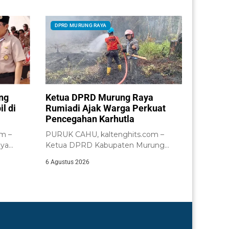
DPRD MURUNG RAYA
ng
Ketua DPRD Murung Raya
l di
Rumiadi Ajak Warga Perkuat
Pencegahan Karhutla
m –
PURUK CAHU, kaltenghits.com –
ya
Ketua DPRD Kabupaten Murung
dap
Raya, Rumiadi, meminta masyarakat...
6 Agustus 2026