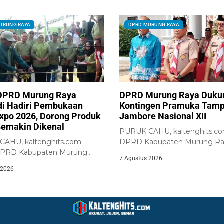
URUNG RAYA
DPRD MURUNG RAYA
DPRD Murung Raya
DPRD Murung Raya Duku
i Hadiri Pembukaan
Kontingen Pramuka Tampi
xpo 2026, Dorong Produk
Jambore Nasional XII
Semakin Dikenal
PURUK CAHU, kaltenghits.co
AHU, kaltenghits.com –
DPRD Kabupaten Murung Ra
DPRD Kabupaten Murung
memberikan dukungan terha
7 Agustus 2026
umiadi, menghadiri
keberangkatan...
 2026
an...