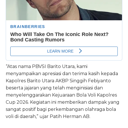
“Atas nama PBVSI Barito Utara, kami
menyampaikan apresiasi dan terima kasih kepada
Kapolres Barito Utara AKBP Singgih Febiyanto
beserta jajaran yang telah menginisiasi dan
menyelenggarakan Kejuaraan Bola Voli Kapolres
Cup 2026. Kegiatan ini memberikan dampak yang
sangat positif bagi perkembangan olahraga bola
voli di daerah,” ujar Patih Herman AB.