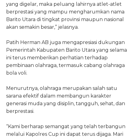
yang digelar, maka peluang lahirnya atlet-atlet
berprestasi yang mampu mengharumkan nama
Barito Utara di tingkat provinsi maupun nasional
akan semakin besar,” jelasnya.
Patih Herman AB juga mengapresiasi dukungan
Pemerintah Kabupaten Barito Utara yang selama
ini terus memberikan perhatian terhadap
pembinaan olahraga, termasuk cabang olahraga
bola voli.
Menurutnya, olahraga merupakan salah satu
sarana efektif dalam membangun karakter
generasi muda yang disiplin, tangguh, sehat, dan
berprestasi.
“Kami berharap semangat yang telah terbangun
melalui Kapolres Cup ini dapat terus dijaga. Mari