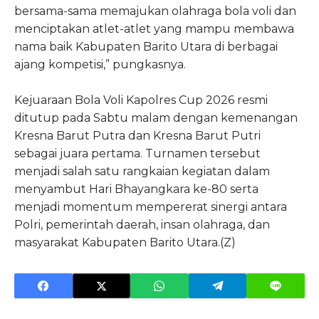
bersama-sama memajukan olahraga bola voli dan
menciptakan atlet-atlet yang mampu membawa
nama baik Kabupaten Barito Utara di berbagai
ajang kompetisi,” pungkasnya.
Kejuaraan Bola Voli Kapolres Cup 2026 resmi
ditutup pada Sabtu malam dengan kemenangan
Kresna Barut Putra dan Kresna Barut Putri
sebagai juara pertama. Turnamen tersebut
menjadi salah satu rangkaian kegiatan dalam
menyambut Hari Bhayangkara ke-80 serta
menjadi momentum mempererat sinergi antara
Polri, pemerintah daerah, insan olahraga, dan
masyarakat Kabupaten Barito Utara.(Z)