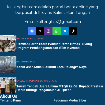
Kaltenghits.com adalah portal berita online yang
berpusat di Provinsi Kalimantan Tengah
Email: kaltenghits@gmail.com
PEMKAB BARITO UTARA
Pemkab Barito Utara Perkuat Peran Ormas Dukung
Program Pembangunan dan Iklim Investasi
PALANGKA RAYA
Kabut Asap Mulai Selimuti Kota Palangka Raya
EKSEKUTIF
PEMKAB BARITO UTARA
Teweh Tengah Juara Umum MTQH ke-53, Bupati: Prestasi
Harus Diiringi Pengamalan Al-Qur’an
About Us
Tentang Kami
Pedoman Media Siber