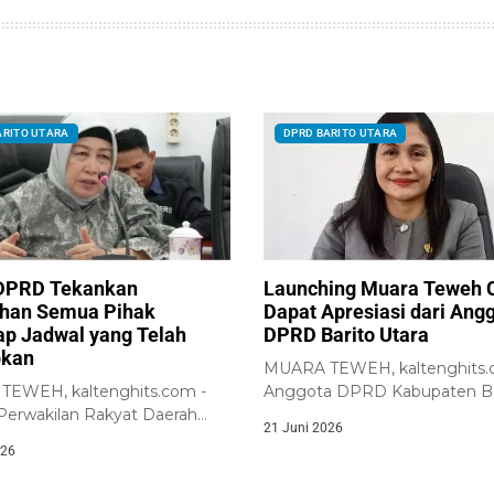
ARITO UTARA
DPRD BARITO UTARA
DPRD Tekankan
Launching Muara Teweh 
han Semua Pihak
Dapat Apresiasi dari Ang
ap Jadwal yang Telah
DPRD Barito Utara
pkan
MUARA TEWEH, kaltenghits.
EWEH, kaltenghits.com -
Anggota DPRD Kabupaten Ba
erwakilan Rakyat Daerah
Utara, Naruk Saritani, menyam
21 Juni 2026
abupaten Barito Utara...
026