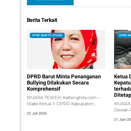
Berita Terkait
DPRD BARITO UTARA
DPRD B
DPRD Barut Minta Penanganan
Ketua 
Bullying Dilakukan Secara
Kepatu
Komprehensif
terhad
Diteta
MUARA TEWEH, Kaltenghits.com –
Wakil Ketua II DPRD Kabupaten
MUARA T
Barito Utara, Henny...
Dewan P
22 Juli 2026
(DPRD) K
21 Juni 2