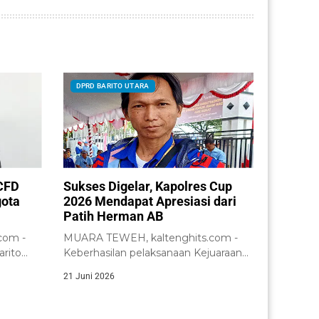
DPRD BARITO UTARA
CFD
Sukses Digelar, Kapolres Cup
gota
2026 Mendapat Apresiasi dari
Patih Herman AB
com -
MUARA TEWEH, kaltenghits.com -
rito
Keberhasilan pelaksanaan Kejuaraan
paikan...
Bola Voli Kapolres Cup Tahun...
21 Juni 2026