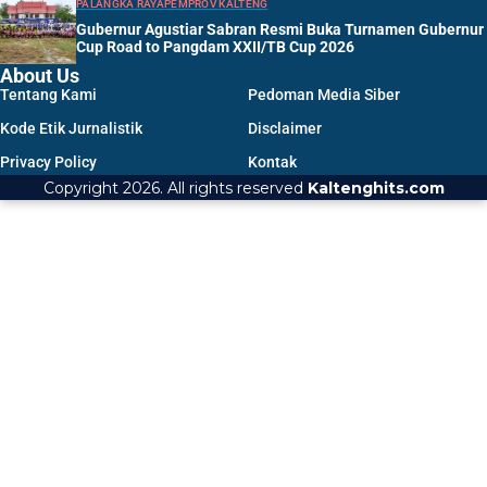
PALANGKA RAYA
PEMPROV KALTENG
Gubernur Agustiar Sabran Resmi Buka Turnamen Gubernur
Cup Road to Pangdam XXII/TB Cup 2026
About Us
Tentang Kami
Pedoman Media Siber
Kode Etik Jurnalistik
Disclaimer
Privacy Policy
Kontak
Copyright 2026. All rights reserved
Kaltenghits.com