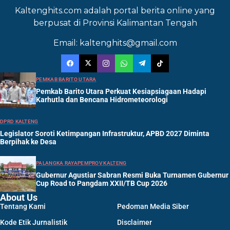
Kaltenghits.com adalah portal berita online yang
berpusat di Provinsi Kalimantan Tengah
Email: kaltenghits@gmail.com
PEMKAB BARITO UTARA
Pemkab Barito Utara Perkuat Kesiapsiagaan Hadapi
Karhutla dan Bencana Hidrometeorologi
DPRD KALTENG
Legislator Soroti Ketimpangan Infrastruktur, APBD 2027 Diminta
Berpihak ke Desa
PALANGKA RAYA
PEMPROV KALTENG
Gubernur Agustiar Sabran Resmi Buka Turnamen Gubernur
Cup Road to Pangdam XXII/TB Cup 2026
About Us
Tentang Kami
Pedoman Media Siber
Kode Etik Jurnalistik
Disclaimer